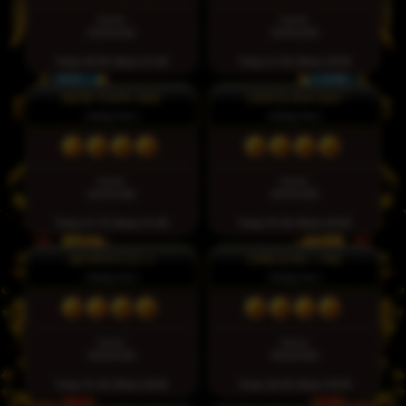
Kamis
Kamis
06/08/2026
06/08/2026
Tutup: 00:45 | Buka: 01:00
Tutup: 01:45 | Buka: 02:00
NEW YORK MID
CAROLINA DAY
( Setiap Hari )
( Setiap Hari )
7
0
8
2
9
8
6
0
Kamis
Kamis
06/08/2026
06/08/2026
Tutup: 01:15 | Buka: 01:30
Tutup: 01:45 | Buka: 02:00
MOROCCO 4
OREGON 1 PM
( Setiap Hari )
( Setiap Hari )
2
7
6
5
9
0
1
6
Kamis
Kamis
06/08/2026
06/08/2026
Tutup: 01:45 | Buka: 02:00
Tutup: 02:45 | Buka: 03:00