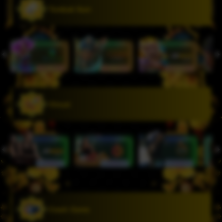
Tembak Ikan
Virtual
Crash Game