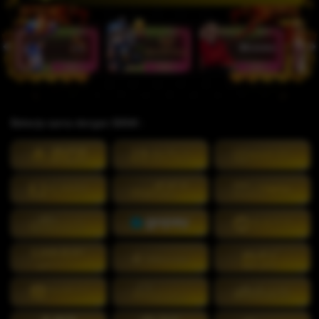
Bekerja sama dengan BANK :