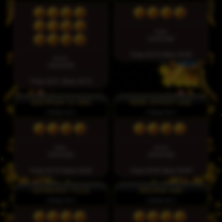
2
1
5
3
4
4
3
9
3
7
8
9
Rabu
05/08/2026
6
4
0
6
Tutup: 23:15 | Buka: 23:30
Kamis
06/08/2026
Tutup: 00:01 | Buka: 00:10
GEORGIA C4 MID
NEW JERSEY MID
( Setiap Hari )
( Setiap Hari )
2
3
9
3
7
2
9
1
Rabu
Kamis
05/08/2026
06/08/2026
Tutup: 23:15 | Buka: 23:30
Tutup: 23:45 | Buka: 00:00
GERMANY PLUS
INDIANA MID
( Setiap Hari )
( Setiap Hari )
0
8
4
9
4
6
9
4