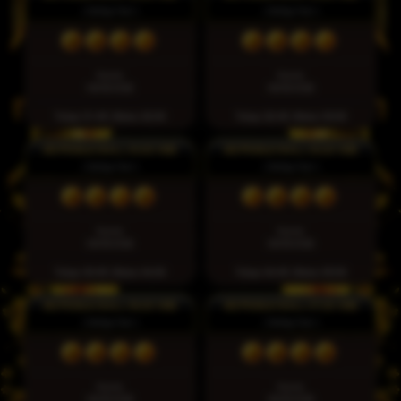
( Setiap Hari )
( Setiap Hari )
9
5
2
7
2
4
5
1
Kamis
Kamis
06/08/2026
06/08/2026
Tutup: 01:45 | Buka: 02:00
Tutup: 02:45 | Buka: 03:00
4D POOLS BALL 04.00 WIB
4D POOLS BALL 05.00 WIB
( Setiap Hari )
( Setiap Hari )
4
5
1
9
7
8
9
4
Kamis
Kamis
06/08/2026
06/08/2026
Tutup: 03:45 | Buka: 04:00
Tutup: 04:45 | Buka: 05:00
4D POOLS BALL 06.00 WIB
4D POOLS BALL 07.00 WIB
( Setiap Hari )
( Setiap Hari )
6
4
5
1
2
9
3
0
Kamis
Kamis
06/08/2026
06/08/2026