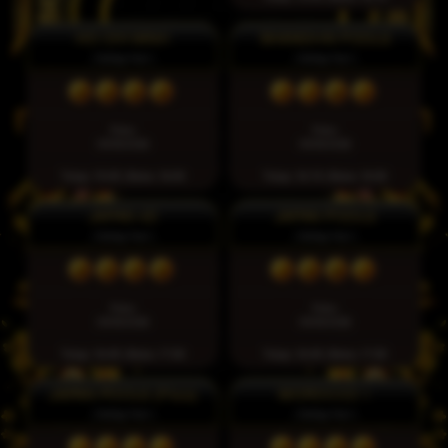
HO CHI MINH
SHANGHAI POOLS
( Setiap Hari )
( Setiap Hari )
5
2
2
4
1
7
6
1
Rabu
Rabu
05/08/2026
05/08/2026
Tutup: 15:45 | Buka: 16:00
Tutup: 16:15 | Buka: 16:30
JAPAN 4D
JAPAN POOLS
( Setiap Hari )
( Setiap Hari )
0
5
4
0
1
5
8
1
Rabu
Rabu
05/08/2026
05/08/2026
Tutup: 16:45 | Buka: 17:00
Tutup: 16:45 | Buka: 17:20
JAPAN POOLS (Prize)
MOROCCO 1
( Setiap Hari )
( Setiap Hari )