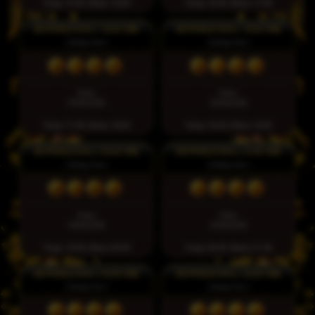
Tutup: 15:45 | Buka: 16:00
Tutup: 16:45 | Buka: 17:00
4D POOLS BALL 18.00 WIB
4D POOLS BALL 19.00 WIB
( Setiap Hari )
( Setiap Hari )
9
7
3
9
9
1
2
7
Rabu
Rabu
05/08/2026
05/08/2026
Tutup: 17:45 | Buka: 18:00
Tutup: 18:45 | Buka: 19:00
4D POOLS BALL 20.00 WIB
4D POOLS BALL 21.00 WIB
( Setiap Hari )
( Setiap Hari )
0
3
9
2
2
0
5
2
Rabu
Rabu
05/08/2026
05/08/2026
Tutup: 19:45 | Buka: 20:00
Tutup: 20:45 | Buka: 21:00
4D POOLS BALL 22.00 WIB
4D POOLS BALL 23.00 WIB
( Setiap Hari )
( Setiap Hari )
0
4
8
6
5
0
1
6