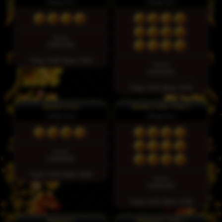
( Setiap Hari )
( Setiap Hari )
4
8
1
6
4
8
1
6
5
3
8
8
Kamis
06/08/2026
1
1
7
2
Tutup: 13:35 | Buka: 13:50
Kamis
06/08/2026
Tutup: 13:35 | Buka: 13:50
Sydney Lotto
Sydney Lotto ( Prize )
( Setiap Hari )
( Setiap Hari )
7
0
9
7
7
0
9
7
0
7
1
5
Kamis
06/08/2026
0
5
0
3
Tutup: 13:45 | Buka: 13:55
Kamis
06/08/2026
Tutup: 13:45 | Buka: 13:55
Singapore
Singapore ( Prize )